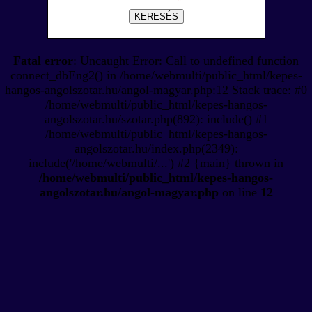
KERESÉS
Fatal error
: Uncaught Error: Call to undefined function
connect_dbEng2() in /home/webmulti/public_html/kepes-
hangos-angolszotar.hu/angol-magyar.php:12 Stack trace: #0
/home/webmulti/public_html/kepes-hangos-
angolszotar.hu/szotar.php(892): include() #1
/home/webmulti/public_html/kepes-hangos-
angolszotar.hu/index.php(2349):
include('/home/webmulti/...') #2 {main} thrown in
/home/webmulti/public_html/kepes-hangos-
angolszotar.hu/angol-magyar.php
on line
12