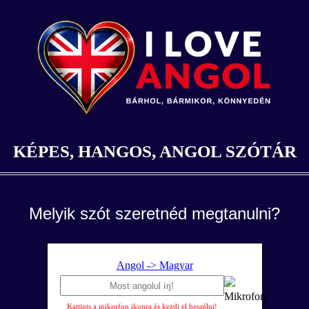
KÉPES, HANGOS, ANGOL SZÓTÁR
Melyik szót szeretnéd megtanulni?
Angol -> Magyar
Kattints a mikrofon ikonra és kezdj el beszélni!