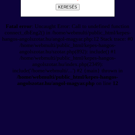
KERESÉS
Fatal error
: Uncaught Error: Call to undefined function
connect_dbEng2() in /home/webmulti/public_html/kepes-
hangos-angolszotar.hu/angol-magyar.php:12 Stack trace: #0
/home/webmulti/public_html/kepes-hangos-
angolszotar.hu/szotar.php(892): include() #1
/home/webmulti/public_html/kepes-hangos-
angolszotar.hu/index.php(2349):
include('/home/webmulti/...') #2 {main} thrown in
/home/webmulti/public_html/kepes-hangos-
angolszotar.hu/angol-magyar.php
on line
12