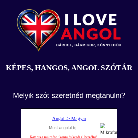
KÉPES, HANGOS, ANGOL SZÓTÁR
Melyik szót szeretnéd megtanulni?
Angol -> Magyar
Kattints a mikrofon ikonra és kezdj el beszélni!