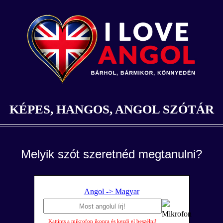
KÉPES, HANGOS, ANGOL SZÓTÁR
Melyik szót szeretnéd megtanulni?
Angol -> Magyar
Kattints a mikrofon ikonra és kezdj el beszélni!