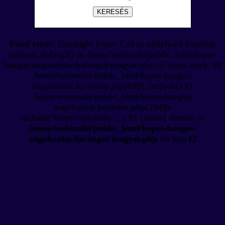
KERESÉS
Fatal error
: Uncaught Error: Call to undefined function
connect_dbEng2() in /home/webmulti/public_html/kepes-
hangos-angolszotar.hu/angol-magyar.php:12 Stack trace: #0
/home/webmulti/public_html/kepes-hangos-
angolszotar.hu/szotar.php(892): include() #1
/home/webmulti/public_html/kepes-hangos-
angolszotar.hu/index.php(2349):
include('/home/webmulti/...') #2 {main} thrown in
/home/webmulti/public_html/kepes-hangos-
angolszotar.hu/angol-magyar.php
on line
12