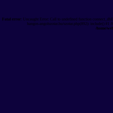
Fatal error
: Uncaught Error: Call to undefined function connect_db
hangos-angolszotar.hu/szotar.php(892): include() #1 
/home/web