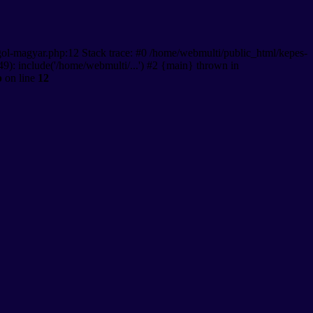
gol-magyar.php:12 Stack trace: #0 /home/webmulti/public_html/kepes-
9): include('/home/webmulti/...') #2 {main} thrown in
p
on line
12