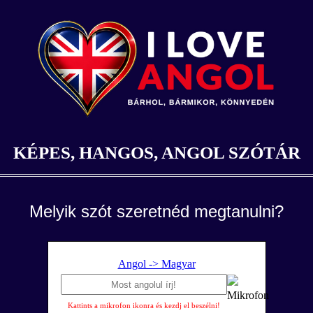
KÉPES, HANGOS, ANGOL SZÓTÁR
Melyik szót szeretnéd megtanulni?
Angol -> Magyar
Kattints a mikrofon ikonra és kezdj el beszélni!