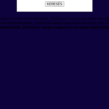
KERESÉS
Eng2() in /home/webmulti/public_html/kepes-hangos-angolszotar.hu/an
/home/webmulti/public_html/kepes-hangos-angolszotar.hu/index.php(234
multi/public_html/kepes-hangos-angolszotar.hu/angol-magyar.ph