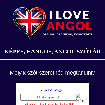
KÉPES, HANGOS, ANGOL SZÓTÁR
Melyik szót szeretnéd megtanulni?
Angol -> Magyar
Kattints a mikrofon ikonra és kezdj el beszélni!