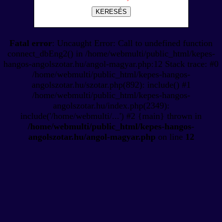
KERESÉS
Fatal error
: Uncaught Error: Call to undefined function
connect_dbEng2() in /home/webmulti/public_html/kepes-
hangos-angolszotar.hu/angol-magyar.php:12 Stack trace: #0
/home/webmulti/public_html/kepes-hangos-
angolszotar.hu/szotar.php(892): include() #1
/home/webmulti/public_html/kepes-hangos-
angolszotar.hu/index.php(2349):
include('/home/webmulti/...') #2 {main} thrown in
/home/webmulti/public_html/kepes-hangos-
angolszotar.hu/angol-magyar.php
on line
12