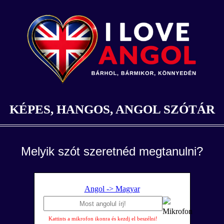
KÉPES, HANGOS, ANGOL SZÓTÁR
Melyik szót szeretnéd megtanulni?
Angol -> Magyar
Kattints a mikrofon ikonra és kezdj el beszélni!