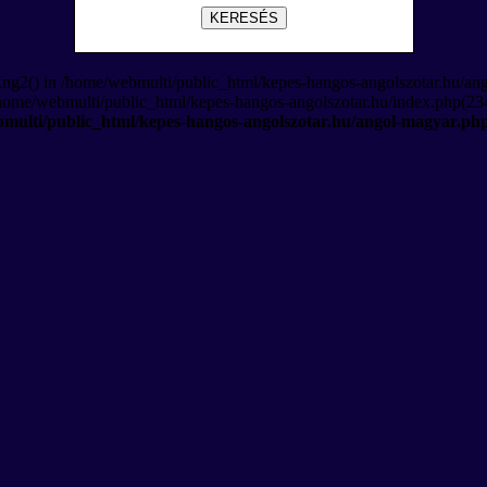
KERESÉS
Eng2() in /home/webmulti/public_html/kepes-hangos-angolszotar.hu/an
/home/webmulti/public_html/kepes-hangos-angolszotar.hu/index.php(234
multi/public_html/kepes-hangos-angolszotar.hu/angol-magyar.ph