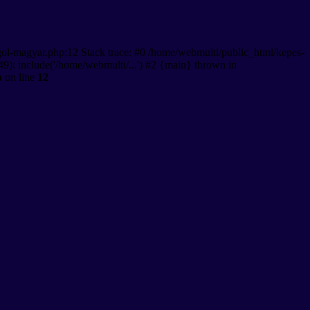
gol-magyar.php:12 Stack trace: #0 /home/webmulti/public_html/kepes-
9): include('/home/webmulti/...') #2 {main} thrown in
p
on line
12