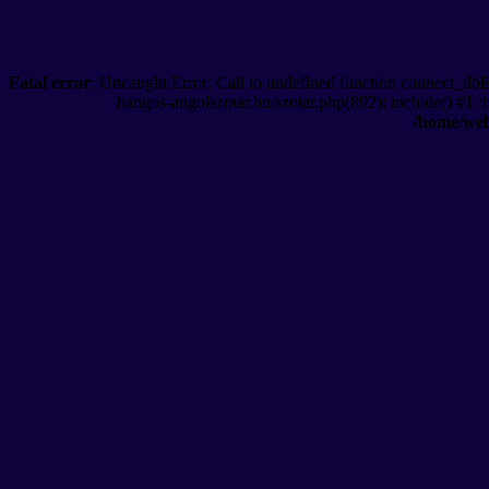
Fatal error
: Uncaught Error: Call to undefined function connect_db
hangos-angolszotar.hu/szotar.php(892): include() #1 
/home/web