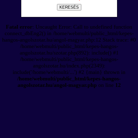
KERESÉS
Fatal error
: Uncaught Error: Call to undefined function
connect_dbEng2() in /home/webmulti/public_html/kepes-
hangos-angolszotar.hu/angol-magyar.php:12 Stack trace: #0
/home/webmulti/public_html/kepes-hangos-
angolszotar.hu/szotar.php(892): include() #1
/home/webmulti/public_html/kepes-hangos-
angolszotar.hu/index.php(2349):
include('/home/webmulti/...') #2 {main} thrown in
/home/webmulti/public_html/kepes-hangos-
angolszotar.hu/angol-magyar.php
on line
12