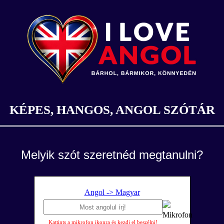
KÉPES, HANGOS, ANGOL SZÓTÁR
Melyik szót szeretnéd megtanulni?
Angol -> Magyar
Kattints a mikrofon ikonra és kezdj el beszélni!