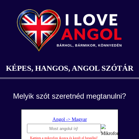
KÉPES, HANGOS, ANGOL SZÓTÁR
Melyik szót szeretnéd megtanulni?
Angol -> Magyar
Kattints a mikrofon ikonra és kezdj el beszélni!