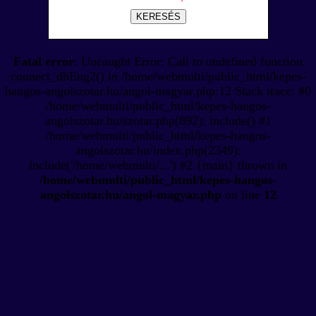
KERESÉS
Fatal error
: Uncaught Error: Call to undefined function
connect_dbEng2() in /home/webmulti/public_html/kepes-
hangos-angolszotar.hu/angol-magyar.php:12 Stack trace: #0
/home/webmulti/public_html/kepes-hangos-
angolszotar.hu/szotar.php(892): include() #1
/home/webmulti/public_html/kepes-hangos-
angolszotar.hu/index.php(2349):
include('/home/webmulti/...') #2 {main} thrown in
/home/webmulti/public_html/kepes-hangos-
angolszotar.hu/angol-magyar.php
on line
12