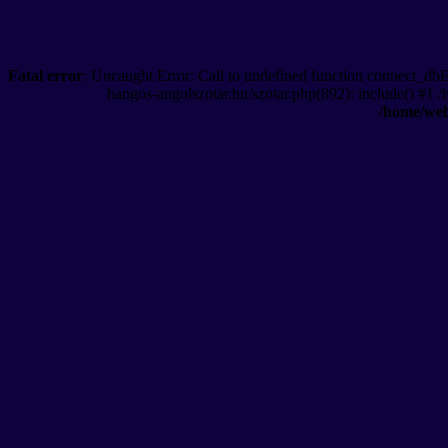
Fatal error
: Uncaught Error: Call to undefined function connect_db
hangos-angolszotar.hu/szotar.php(892): include() #1 
/home/web