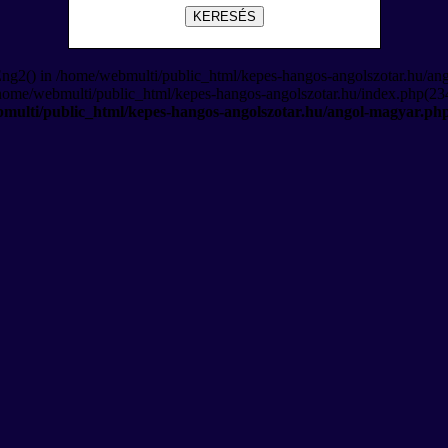
KERESÉS
Eng2() in /home/webmulti/public_html/kepes-hangos-angolszotar.hu/an
/home/webmulti/public_html/kepes-hangos-angolszotar.hu/index.php(234
multi/public_html/kepes-hangos-angolszotar.hu/angol-magyar.ph