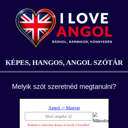
KÉPES, HANGOS, ANGOL SZÓTÁR
Melyik szót szeretnéd megtanulni?
Angol -> Magyar
Kattints a mikrofon ikonra és kezdj el beszélni!