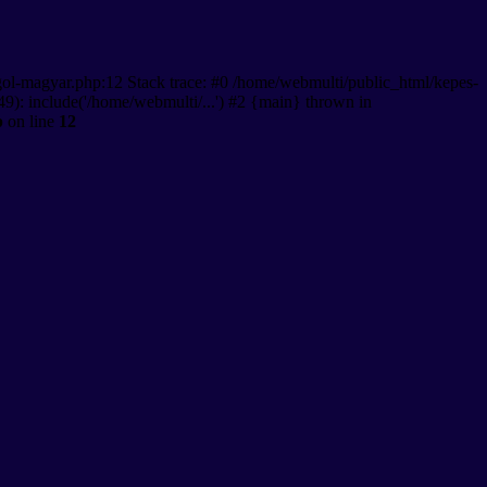
gol-magyar.php:12 Stack trace: #0 /home/webmulti/public_html/kepes-
9): include('/home/webmulti/...') #2 {main} thrown in
p
on line
12