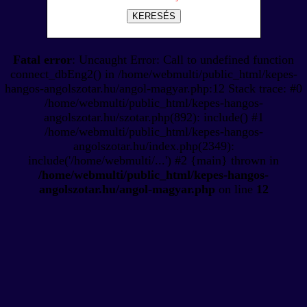
KERESÉS
Fatal error
: Uncaught Error: Call to undefined function
connect_dbEng2() in /home/webmulti/public_html/kepes-
hangos-angolszotar.hu/angol-magyar.php:12 Stack trace: #0
/home/webmulti/public_html/kepes-hangos-
angolszotar.hu/szotar.php(892): include() #1
/home/webmulti/public_html/kepes-hangos-
angolszotar.hu/index.php(2349):
include('/home/webmulti/...') #2 {main} thrown in
/home/webmulti/public_html/kepes-hangos-
angolszotar.hu/angol-magyar.php
on line
12