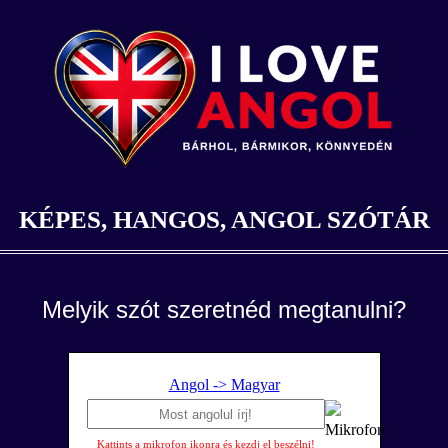
KÉPES, HANGOS, ANGOL SZÓTÁR
Melyik szót szeretnéd megtanulni?
Angol -> Magyar
Kattints a mikrofon ikonra és kezdj el beszélni!