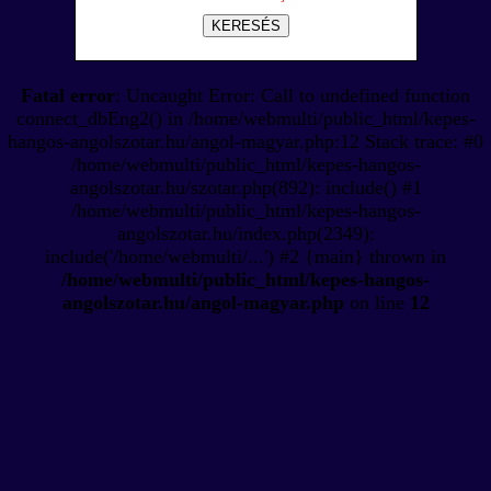
KERESÉS
Fatal error
: Uncaught Error: Call to undefined function
connect_dbEng2() in /home/webmulti/public_html/kepes-
hangos-angolszotar.hu/angol-magyar.php:12 Stack trace: #0
/home/webmulti/public_html/kepes-hangos-
angolszotar.hu/szotar.php(892): include() #1
/home/webmulti/public_html/kepes-hangos-
angolszotar.hu/index.php(2349):
include('/home/webmulti/...') #2 {main} thrown in
/home/webmulti/public_html/kepes-hangos-
angolszotar.hu/angol-magyar.php
on line
12