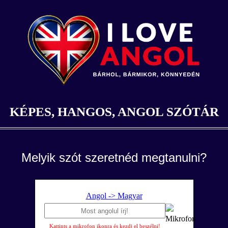
KÉPES, HANGOS, ANGOL SZÓTÁR
Melyik szót szeretnéd megtanulni?
Angol -> Magyar
Kattints a mikrofon ikonra és kezdj el beszélni!