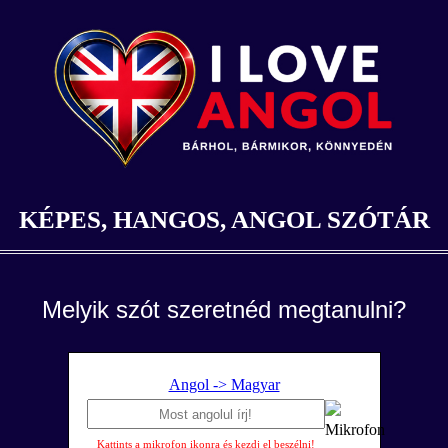
KÉPES, HANGOS, ANGOL SZÓTÁR
Melyik szót szeretnéd megtanulni?
Angol -> Magyar
Kattints a mikrofon ikonra és kezdj el beszélni!