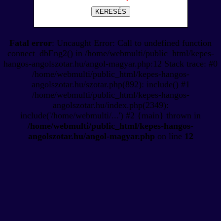
KERESÉS
Fatal error
: Uncaught Error: Call to undefined function
connect_dbEng2() in /home/webmulti/public_html/kepes-
hangos-angolszotar.hu/angol-magyar.php:12 Stack trace: #0
/home/webmulti/public_html/kepes-hangos-
angolszotar.hu/szotar.php(892): include() #1
/home/webmulti/public_html/kepes-hangos-
angolszotar.hu/index.php(2349):
include('/home/webmulti/...') #2 {main} thrown in
/home/webmulti/public_html/kepes-hangos-
angolszotar.hu/angol-magyar.php
on line
12