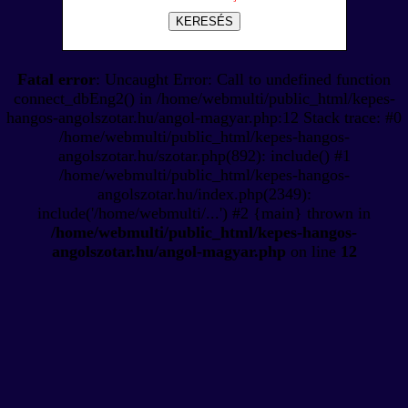
KERESÉS
Fatal error
: Uncaught Error: Call to undefined function
connect_dbEng2() in /home/webmulti/public_html/kepes-
hangos-angolszotar.hu/angol-magyar.php:12 Stack trace: #0
/home/webmulti/public_html/kepes-hangos-
angolszotar.hu/szotar.php(892): include() #1
/home/webmulti/public_html/kepes-hangos-
angolszotar.hu/index.php(2349):
include('/home/webmulti/...') #2 {main} thrown in
/home/webmulti/public_html/kepes-hangos-
angolszotar.hu/angol-magyar.php
on line
12