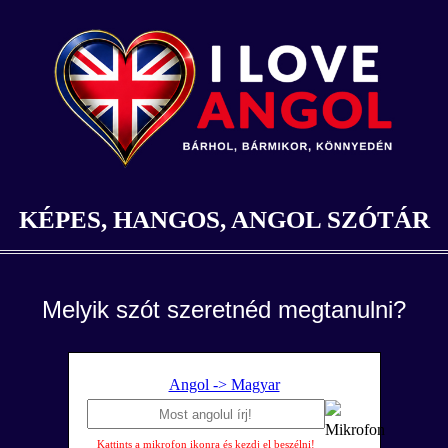
KÉPES, HANGOS, ANGOL SZÓTÁR
Melyik szót szeretnéd megtanulni?
Angol -> Magyar
Kattints a mikrofon ikonra és kezdj el beszélni!