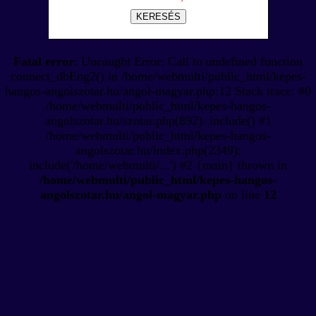
KERESÉS
Fatal error
: Uncaught Error: Call to undefined function
connect_dbEng2() in /home/webmulti/public_html/kepes-
hangos-angolszotar.hu/angol-magyar.php:12 Stack trace: #0
/home/webmulti/public_html/kepes-hangos-
angolszotar.hu/szotar.php(892): include() #1
/home/webmulti/public_html/kepes-hangos-
angolszotar.hu/index.php(2349):
include('/home/webmulti/...') #2 {main} thrown in
/home/webmulti/public_html/kepes-hangos-
angolszotar.hu/angol-magyar.php
on line
12