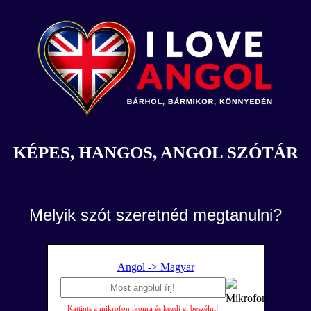
KÉPES, HANGOS, ANGOL SZÓTÁR
Melyik szót szeretnéd megtanulni?
Angol -> Magyar
Kattints a mikrofon ikonra és kezdj el beszélni!