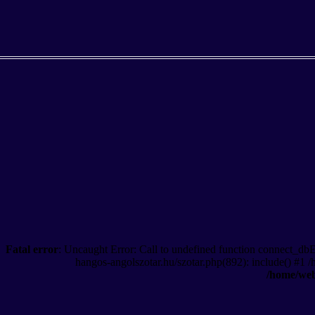
Fatal error
: Uncaught Error: Call to undefined function connect_db
hangos-angolszotar.hu/szotar.php(892): include() #1 
/home/web