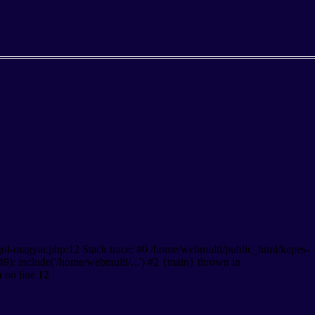
gol-magyar.php:12 Stack trace: #0 /home/webmulti/public_html/kepes-
9): include('/home/webmulti/...') #2 {main} thrown in
p
on line
12