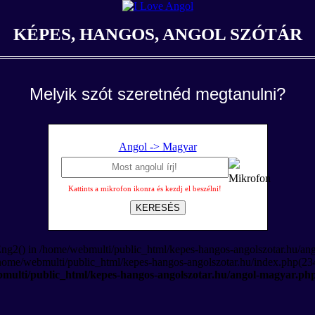
KÉPES, HANGOS, ANGOL SZÓTÁR
Melyik szót szeretnéd megtanulni?
Angol -> Magyar
Kattints a mikrofon ikonra és kezdj el beszélni!
KERESÉS
Eng2() in /home/webmulti/public_html/kepes-hangos-angolszotar.hu/an
/home/webmulti/public_html/kepes-hangos-angolszotar.hu/index.php(234
multi/public_html/kepes-hangos-angolszotar.hu/angol-magyar.ph