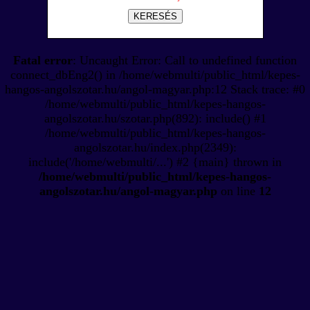
KERESÉS
Fatal error
: Uncaught Error: Call to undefined function
connect_dbEng2() in /home/webmulti/public_html/kepes-
hangos-angolszotar.hu/angol-magyar.php:12 Stack trace: #0
/home/webmulti/public_html/kepes-hangos-
angolszotar.hu/szotar.php(892): include() #1
/home/webmulti/public_html/kepes-hangos-
angolszotar.hu/index.php(2349):
include('/home/webmulti/...') #2 {main} thrown in
/home/webmulti/public_html/kepes-hangos-
angolszotar.hu/angol-magyar.php
on line
12