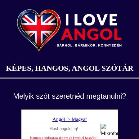
KÉPES, HANGOS, ANGOL SZÓTÁR
Melyik szót szeretnéd megtanulni?
Angol -> Magyar
Kattints a mikrofon ikonra és kezdj el beszélni!