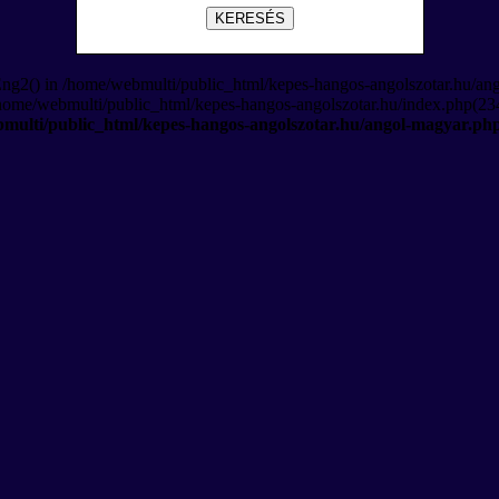
KERESÉS
Eng2() in /home/webmulti/public_html/kepes-hangos-angolszotar.hu/an
/home/webmulti/public_html/kepes-hangos-angolszotar.hu/index.php(234
multi/public_html/kepes-hangos-angolszotar.hu/angol-magyar.ph