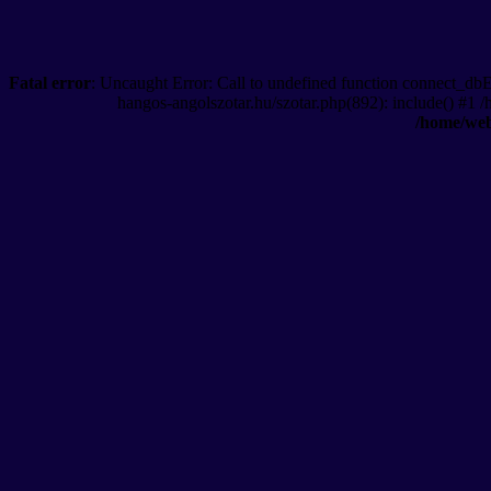
Fatal error
: Uncaught Error: Call to undefined function connect_db
hangos-angolszotar.hu/szotar.php(892): include() #1 
/home/web