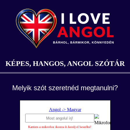
KÉPES, HANGOS, ANGOL SZÓTÁR
Melyik szót szeretnéd megtanulni?
Angol -> Magyar
Kattints a mikrofon ikonra és kezdj el beszélni!