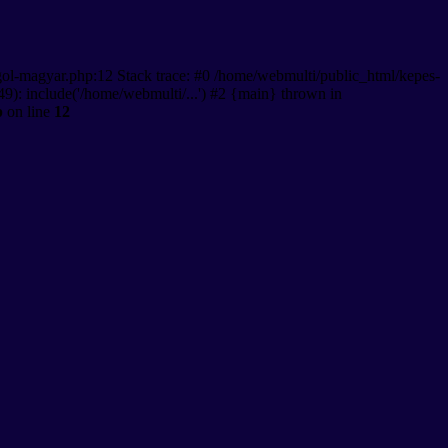
gol-magyar.php:12 Stack trace: #0 /home/webmulti/public_html/kepes-
9): include('/home/webmulti/...') #2 {main} thrown in
p
on line
12