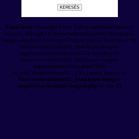
KERESÉS
Fatal error
: Uncaught Error: Call to undefined function
connect_dbEng2() in /home/webmulti/public_html/kepes-
hangos-angolszotar.hu/angol-magyar.php:12 Stack trace: #0
/home/webmulti/public_html/kepes-hangos-
angolszotar.hu/szotar.php(892): include() #1
/home/webmulti/public_html/kepes-hangos-
angolszotar.hu/index.php(2349):
include('/home/webmulti/...') #2 {main} thrown in
/home/webmulti/public_html/kepes-hangos-
angolszotar.hu/angol-magyar.php
on line
12