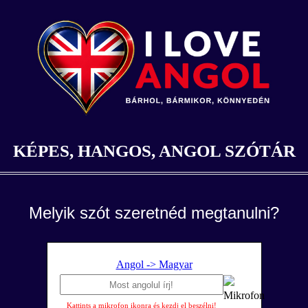
KÉPES, HANGOS, ANGOL SZÓTÁR
Melyik szót szeretnéd megtanulni?
Angol -> Magyar
Kattints a mikrofon ikonra és kezdj el beszélni!