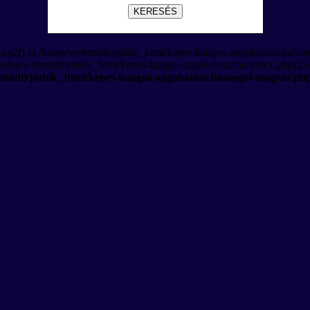
KERESÉS
Eng2() in /home/webmulti/public_html/kepes-hangos-angolszotar.hu/an
/home/webmulti/public_html/kepes-hangos-angolszotar.hu/index.php(234
multi/public_html/kepes-hangos-angolszotar.hu/angol-magyar.ph