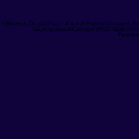
Fatal error
: Uncaught Error: Call to undefined function connect_db
hangos-angolszotar.hu/szotar.php(892): include() #1 
/home/web