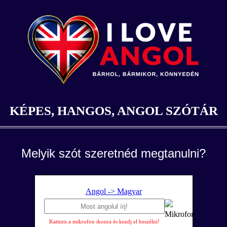
KÉPES, HANGOS, ANGOL SZÓTÁR
Melyik szót szeretnéd megtanulni?
Angol -> Magyar
Kattints a mikrofon ikonra és kezdj el beszélni!