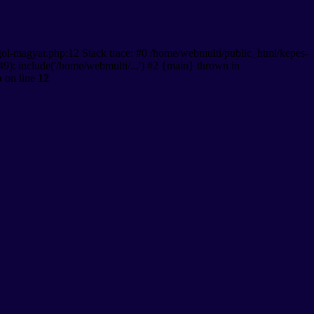
gol-magyar.php:12 Stack trace: #0 /home/webmulti/public_html/kepes-
9): include('/home/webmulti/...') #2 {main} thrown in
p
on line
12