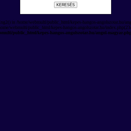
KERESÉS
Eng2() in /home/webmulti/public_html/kepes-hangos-angolszotar.hu/an
/home/webmulti/public_html/kepes-hangos-angolszotar.hu/index.php(234
multi/public_html/kepes-hangos-angolszotar.hu/angol-magyar.ph