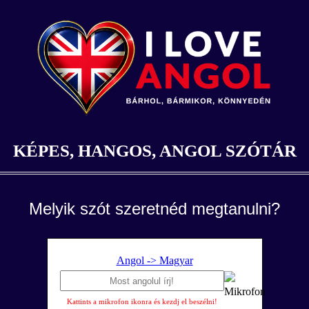
KÉPES, HANGOS, ANGOL SZÓTÁR
Melyik szót szeretnéd megtanulni?
Angol -> Magyar
Kattints a mikrofon ikonra és kezdj el beszélni!