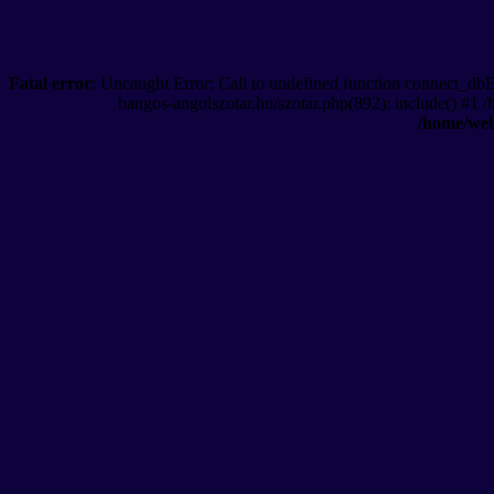
Fatal error
: Uncaught Error: Call to undefined function connect_db
hangos-angolszotar.hu/szotar.php(892): include() #1 
/home/web