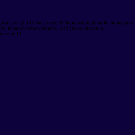
gol-magyar.php:12 Stack trace: #0 /home/webmulti/public_html/kepes-
9): include('/home/webmulti/...') #2 {main} thrown in
p
on line
12