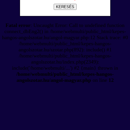
KERESÉS
Fatal error
: Uncaught Error: Call to undefined function
connect_dbEng2() in /home/webmulti/public_html/kepes-
hangos-angolszotar.hu/angol-magyar.php:12 Stack trace: #0
/home/webmulti/public_html/kepes-hangos-
angolszotar.hu/szotar.php(892): include() #1
/home/webmulti/public_html/kepes-hangos-
angolszotar.hu/index.php(2349):
include('/home/webmulti/...') #2 {main} thrown in
/home/webmulti/public_html/kepes-hangos-
angolszotar.hu/angol-magyar.php
on line
12