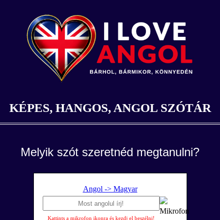
KÉPES, HANGOS, ANGOL SZÓTÁR
Melyik szót szeretnéd megtanulni?
Angol -> Magyar
Kattints a mikrofon ikonra és kezdj el beszélni!