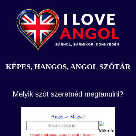
KÉPES, HANGOS, ANGOL SZÓTÁR
Melyik szót szeretnéd megtanulni?
Angol -> Magyar
Kattints a mikrofon ikonra és kezdj el beszélni!