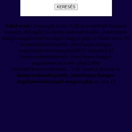
KERESÉS
Fatal error
: Uncaught Error: Call to undefined function
connect_dbEng2() in /home/webmulti/public_html/kepes-
hangos-angolszotar.hu/angol-magyar.php:12 Stack trace: #0
/home/webmulti/public_html/kepes-hangos-
angolszotar.hu/szotar.php(892): include() #1
/home/webmulti/public_html/kepes-hangos-
angolszotar.hu/index.php(2349):
include('/home/webmulti/...') #2 {main} thrown in
/home/webmulti/public_html/kepes-hangos-
angolszotar.hu/angol-magyar.php
on line
12