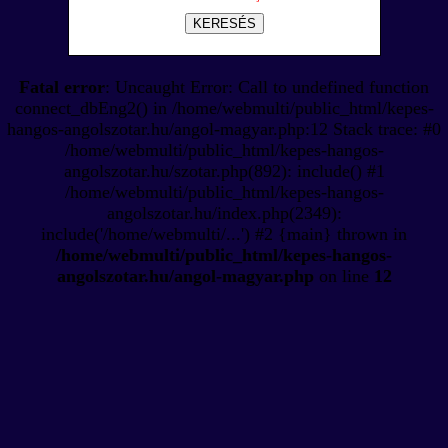
KERESÉS
Fatal error
: Uncaught Error: Call to undefined function
connect_dbEng2() in /home/webmulti/public_html/kepes-
hangos-angolszotar.hu/angol-magyar.php:12 Stack trace: #0
/home/webmulti/public_html/kepes-hangos-
angolszotar.hu/szotar.php(892): include() #1
/home/webmulti/public_html/kepes-hangos-
angolszotar.hu/index.php(2349):
include('/home/webmulti/...') #2 {main} thrown in
/home/webmulti/public_html/kepes-hangos-
angolszotar.hu/angol-magyar.php
on line
12