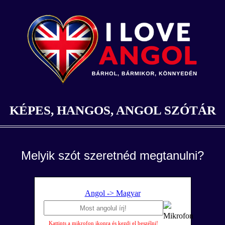
KÉPES, HANGOS, ANGOL SZÓTÁR
Melyik szót szeretnéd megtanulni?
Angol -> Magyar
Kattints a mikrofon ikonra és kezdj el beszélni!