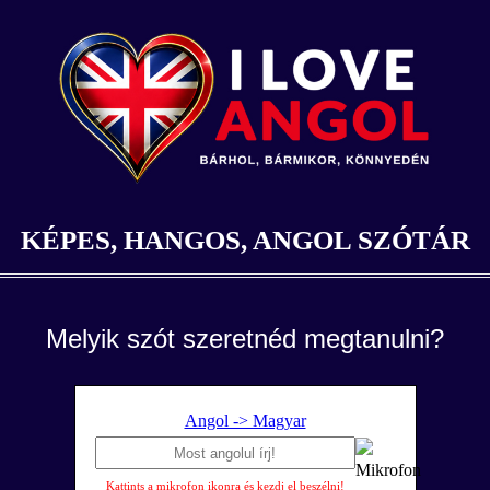
KÉPES, HANGOS, ANGOL SZÓTÁR
Melyik szót szeretnéd megtanulni?
Angol -> Magyar
Kattints a mikrofon ikonra és kezdj el beszélni!