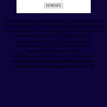
KERESÉS
Fatal error
: Uncaught Error: Call to undefined function
connect_dbEng2() in /home/webmulti/public_html/kepes-
hangos-angolszotar.hu/angol-magyar.php:12 Stack trace: #0
/home/webmulti/public_html/kepes-hangos-
angolszotar.hu/szotar.php(892): include() #1
/home/webmulti/public_html/kepes-hangos-
angolszotar.hu/index.php(2349):
include('/home/webmulti/...') #2 {main} thrown in
/home/webmulti/public_html/kepes-hangos-
angolszotar.hu/angol-magyar.php
on line
12