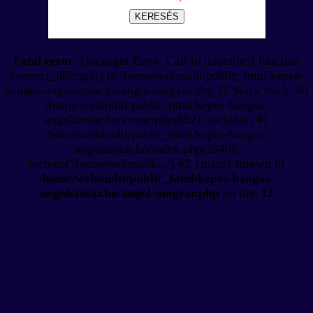
KERESÉS
Fatal error
: Uncaught Error: Call to undefined function
connect_dbEng2() in /home/webmulti/public_html/kepes-
hangos-angolszotar.hu/angol-magyar.php:12 Stack trace: #0
/home/webmulti/public_html/kepes-hangos-
angolszotar.hu/szotar.php(892): include() #1
/home/webmulti/public_html/kepes-hangos-
angolszotar.hu/index.php(2349):
include('/home/webmulti/...') #2 {main} thrown in
/home/webmulti/public_html/kepes-hangos-
angolszotar.hu/angol-magyar.php
on line
12