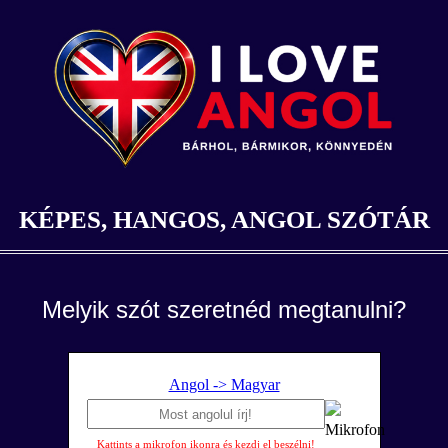
KÉPES, HANGOS, ANGOL SZÓTÁR
Melyik szót szeretnéd megtanulni?
Angol -> Magyar
Kattints a mikrofon ikonra és kezdj el beszélni!