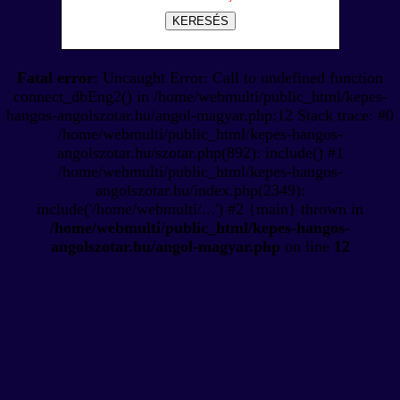
KERESÉS
Fatal error
: Uncaught Error: Call to undefined function
connect_dbEng2() in /home/webmulti/public_html/kepes-
hangos-angolszotar.hu/angol-magyar.php:12 Stack trace: #0
/home/webmulti/public_html/kepes-hangos-
angolszotar.hu/szotar.php(892): include() #1
/home/webmulti/public_html/kepes-hangos-
angolszotar.hu/index.php(2349):
include('/home/webmulti/...') #2 {main} thrown in
/home/webmulti/public_html/kepes-hangos-
angolszotar.hu/angol-magyar.php
on line
12