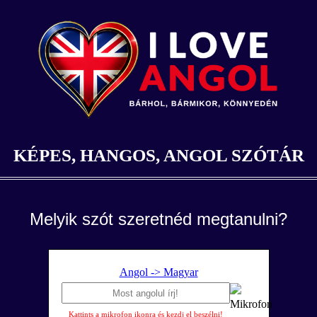
KÉPES, HANGOS, ANGOL SZÓTÁR
Melyik szót szeretnéd megtanulni?
Angol -> Magyar
Kattints a mikrofon ikonra és kezdj el beszélni!