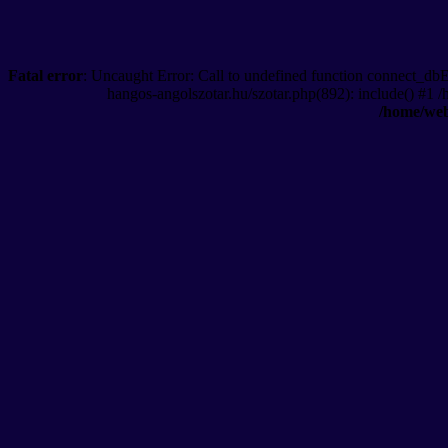
Fatal error
: Uncaught Error: Call to undefined function connect_db
hangos-angolszotar.hu/szotar.php(892): include() #1 
/home/web