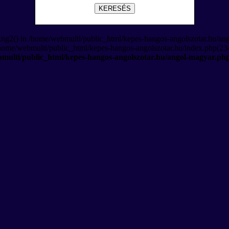
KERESÉS
Eng2() in /home/webmulti/public_html/kepes-hangos-angolszotar.hu/an
/home/webmulti/public_html/kepes-hangos-angolszotar.hu/index.php(234
multi/public_html/kepes-hangos-angolszotar.hu/angol-magyar.ph