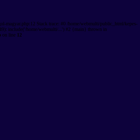
gol-magyar.php:12 Stack trace: #0 /home/webmulti/public_html/kepes-
9): include('/home/webmulti/...') #2 {main} thrown in
p
on line
12