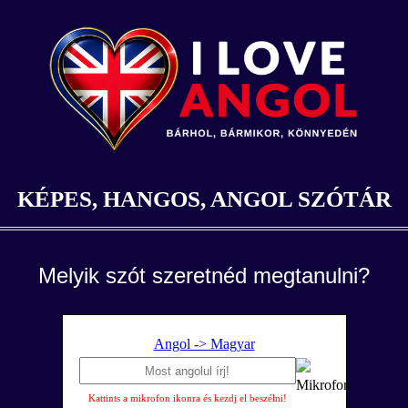
KÉPES, HANGOS, ANGOL SZÓTÁR
Melyik szót szeretnéd megtanulni?
Angol -> Magyar
Kattints a mikrofon ikonra és kezdj el beszélni!