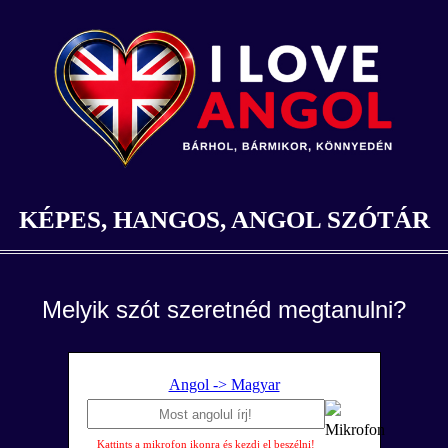
KÉPES, HANGOS, ANGOL SZÓTÁR
Melyik szót szeretnéd megtanulni?
Angol -> Magyar
Kattints a mikrofon ikonra és kezdj el beszélni!