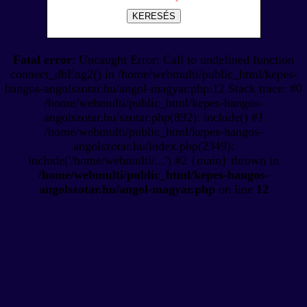
KERESÉS
Fatal error
: Uncaught Error: Call to undefined function
connect_dbEng2() in /home/webmulti/public_html/kepes-
hangos-angolszotar.hu/angol-magyar.php:12 Stack trace: #0
/home/webmulti/public_html/kepes-hangos-
angolszotar.hu/szotar.php(892): include() #1
/home/webmulti/public_html/kepes-hangos-
angolszotar.hu/index.php(2349):
include('/home/webmulti/...') #2 {main} thrown in
/home/webmulti/public_html/kepes-hangos-
angolszotar.hu/angol-magyar.php
on line
12