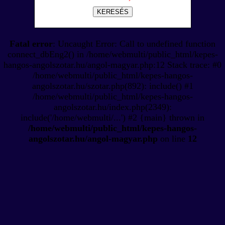
KERESÉS
Fatal error
: Uncaught Error: Call to undefined function
connect_dbEng2() in /home/webmulti/public_html/kepes-
hangos-angolszotar.hu/angol-magyar.php:12 Stack trace: #0
/home/webmulti/public_html/kepes-hangos-
angolszotar.hu/szotar.php(892): include() #1
/home/webmulti/public_html/kepes-hangos-
angolszotar.hu/index.php(2349):
include('/home/webmulti/...') #2 {main} thrown in
/home/webmulti/public_html/kepes-hangos-
angolszotar.hu/angol-magyar.php
on line
12