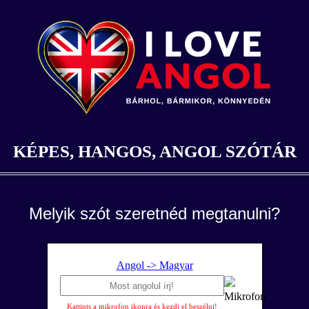
KÉPES, HANGOS, ANGOL SZÓTÁR
Melyik szót szeretnéd megtanulni?
Angol -> Magyar
Kattints a mikrofon ikonra és kezdj el beszélni!