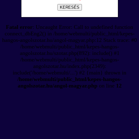
KERESÉS
Fatal error
: Uncaught Error: Call to undefined function
connect_dbEng2() in /home/webmulti/public_html/kepes-
hangos-angolszotar.hu/angol-magyar.php:12 Stack trace: #0
/home/webmulti/public_html/kepes-hangos-
angolszotar.hu/szotar.php(892): include() #1
/home/webmulti/public_html/kepes-hangos-
angolszotar.hu/index.php(2349):
include('/home/webmulti/...') #2 {main} thrown in
/home/webmulti/public_html/kepes-hangos-
angolszotar.hu/angol-magyar.php
on line
12