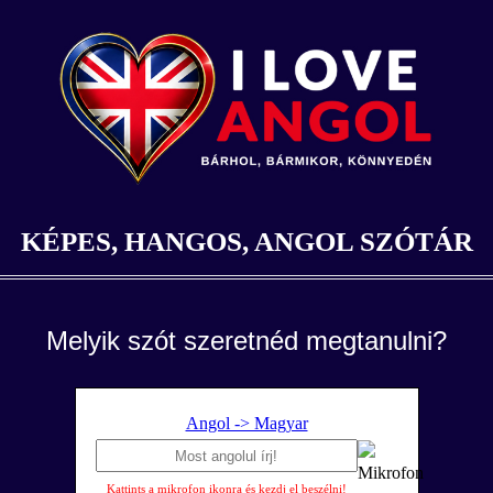
KÉPES, HANGOS, ANGOL SZÓTÁR
Melyik szót szeretnéd megtanulni?
Angol -> Magyar
Kattints a mikrofon ikonra és kezdj el beszélni!