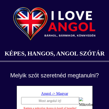
KÉPES, HANGOS, ANGOL SZÓTÁR
Melyik szót szeretnéd megtanulni?
Angol -> Magyar
Kattints a mikrofon ikonra és kezdj el beszélni!