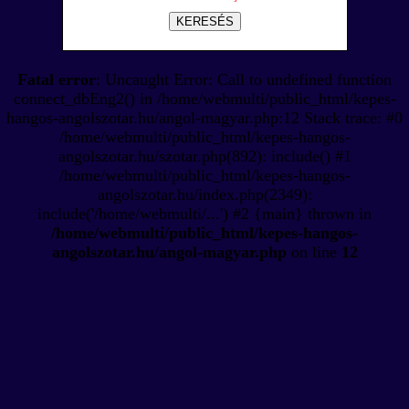
KERESÉS
Fatal error
: Uncaught Error: Call to undefined function
connect_dbEng2() in /home/webmulti/public_html/kepes-
hangos-angolszotar.hu/angol-magyar.php:12 Stack trace: #0
/home/webmulti/public_html/kepes-hangos-
angolszotar.hu/szotar.php(892): include() #1
/home/webmulti/public_html/kepes-hangos-
angolszotar.hu/index.php(2349):
include('/home/webmulti/...') #2 {main} thrown in
/home/webmulti/public_html/kepes-hangos-
angolszotar.hu/angol-magyar.php
on line
12