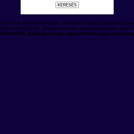
KERESÉS
Eng2() in /home/webmulti/public_html/kepes-hangos-angolszotar.hu/an
/home/webmulti/public_html/kepes-hangos-angolszotar.hu/index.php(234
multi/public_html/kepes-hangos-angolszotar.hu/angol-magyar.ph