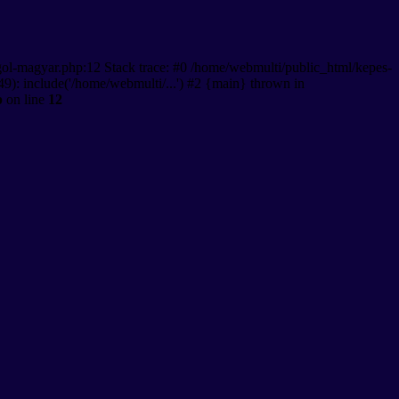
gol-magyar.php:12 Stack trace: #0 /home/webmulti/public_html/kepes-
9): include('/home/webmulti/...') #2 {main} thrown in
p
on line
12