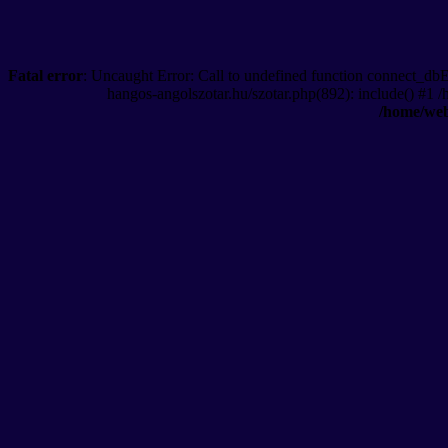
Fatal error
: Uncaught Error: Call to undefined function connect_db
hangos-angolszotar.hu/szotar.php(892): include() #1 
/home/web