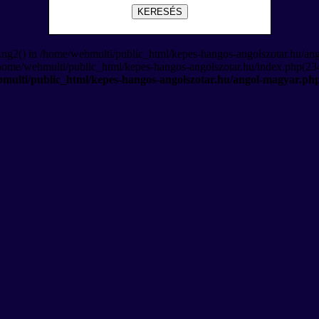
KERESÉS
Eng2() in /home/webmulti/public_html/kepes-hangos-angolszotar.hu/an
/home/webmulti/public_html/kepes-hangos-angolszotar.hu/index.php(234
multi/public_html/kepes-hangos-angolszotar.hu/angol-magyar.ph