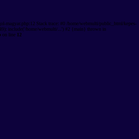
gol-magyar.php:12 Stack trace: #0 /home/webmulti/public_html/kepes-
9): include('/home/webmulti/...') #2 {main} thrown in
p
on line
12