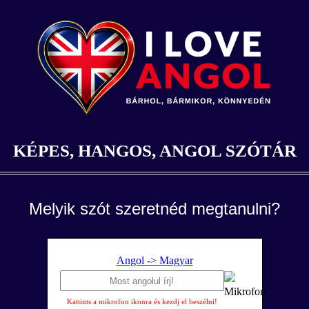
KÉPES, HANGOS, ANGOL SZÓTÁR
Melyik szót szeretnéd megtanulni?
Angol -> Magyar
Kattints a mikrofon ikonra és kezdj el beszélni!