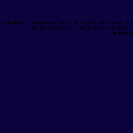
Fatal error
: Uncaught Error: Call to undefined function connect_db
hangos-angolszotar.hu/szotar.php(892): include() #1 
/home/web