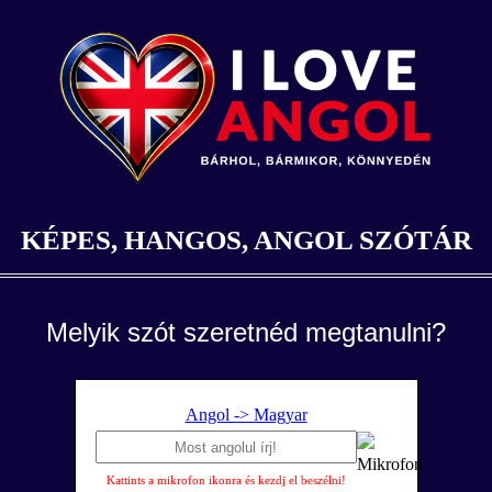
KÉPES, HANGOS, ANGOL SZÓTÁR
Melyik szót szeretnéd megtanulni?
Angol -> Magyar
Kattints a mikrofon ikonra és kezdj el beszélni!