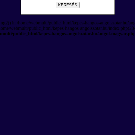
KERESÉS
Eng2() in /home/webmulti/public_html/kepes-hangos-angolszotar.hu/an
/home/webmulti/public_html/kepes-hangos-angolszotar.hu/index.php(234
multi/public_html/kepes-hangos-angolszotar.hu/angol-magyar.ph