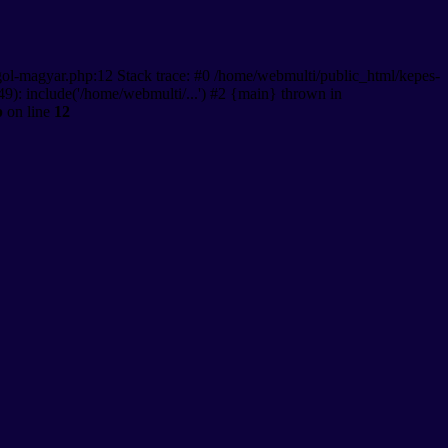
gol-magyar.php:12 Stack trace: #0 /home/webmulti/public_html/kepes-
9): include('/home/webmulti/...') #2 {main} thrown in
p
on line
12