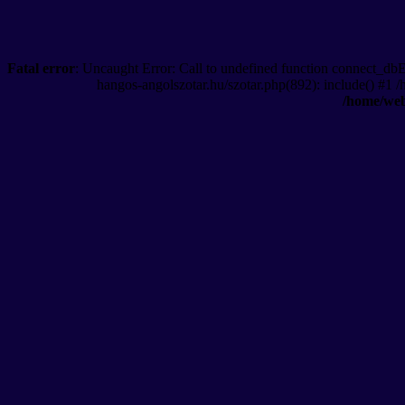
Fatal error
: Uncaught Error: Call to undefined function connect_db
hangos-angolszotar.hu/szotar.php(892): include() #1 
/home/web