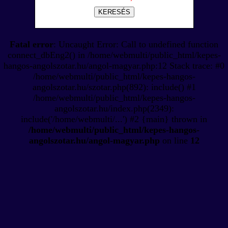
KERESÉS
Fatal error
: Uncaught Error: Call to undefined function
connect_dbEng2() in /home/webmulti/public_html/kepes-
hangos-angolszotar.hu/angol-magyar.php:12 Stack trace: #0
/home/webmulti/public_html/kepes-hangos-
angolszotar.hu/szotar.php(892): include() #1
/home/webmulti/public_html/kepes-hangos-
angolszotar.hu/index.php(2349):
include('/home/webmulti/...') #2 {main} thrown in
/home/webmulti/public_html/kepes-hangos-
angolszotar.hu/angol-magyar.php
on line
12