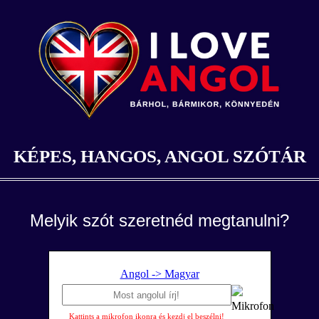
KÉPES, HANGOS, ANGOL SZÓTÁR
Melyik szót szeretnéd megtanulni?
Angol -> Magyar
Kattints a mikrofon ikonra és kezdj el beszélni!