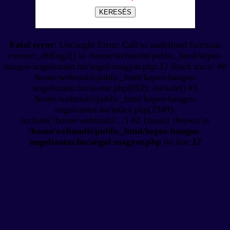
KERESÉS
Fatal error
: Uncaught Error: Call to undefined function
connect_dbEng2() in /home/webmulti/public_html/kepes-
hangos-angolszotar.hu/angol-magyar.php:12 Stack trace: #0
/home/webmulti/public_html/kepes-hangos-
angolszotar.hu/szotar.php(892): include() #1
/home/webmulti/public_html/kepes-hangos-
angolszotar.hu/index.php(2349):
include('/home/webmulti/...') #2 {main} thrown in
/home/webmulti/public_html/kepes-hangos-
angolszotar.hu/angol-magyar.php
on line
12