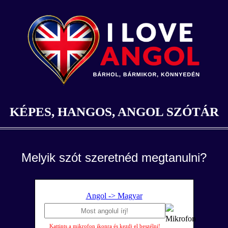
KÉPES, HANGOS, ANGOL SZÓTÁR
Melyik szót szeretnéd megtanulni?
Angol -> Magyar
Kattints a mikrofon ikonra és kezdj el beszélni!