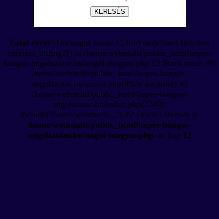
KERESÉS
Fatal error
: Uncaught Error: Call to undefined function
connect_dbEng2() in /home/webmulti/public_html/kepes-
hangos-angolszotar.hu/angol-magyar.php:12 Stack trace: #0
/home/webmulti/public_html/kepes-hangos-
angolszotar.hu/szotar.php(892): include() #1
/home/webmulti/public_html/kepes-hangos-
angolszotar.hu/index.php(2349):
include('/home/webmulti/...') #2 {main} thrown in
/home/webmulti/public_html/kepes-hangos-
angolszotar.hu/angol-magyar.php
on line
12