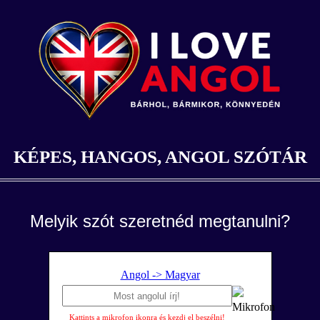
KÉPES, HANGOS, ANGOL SZÓTÁR
Melyik szót szeretnéd megtanulni?
Angol -> Magyar
Kattints a mikrofon ikonra és kezdj el beszélni!