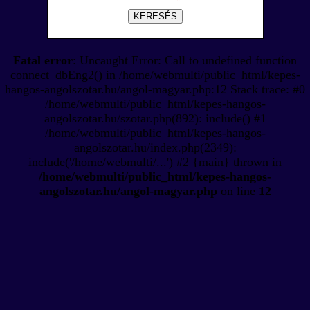
KERESÉS
Fatal error
: Uncaught Error: Call to undefined function
connect_dbEng2() in /home/webmulti/public_html/kepes-
hangos-angolszotar.hu/angol-magyar.php:12 Stack trace: #0
/home/webmulti/public_html/kepes-hangos-
angolszotar.hu/szotar.php(892): include() #1
/home/webmulti/public_html/kepes-hangos-
angolszotar.hu/index.php(2349):
include('/home/webmulti/...') #2 {main} thrown in
/home/webmulti/public_html/kepes-hangos-
angolszotar.hu/angol-magyar.php
on line
12