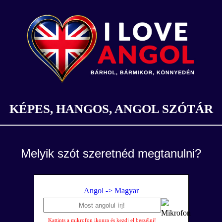
KÉPES, HANGOS, ANGOL SZÓTÁR
Melyik szót szeretnéd megtanulni?
Angol -> Magyar
Kattints a mikrofon ikonra és kezdj el beszélni!