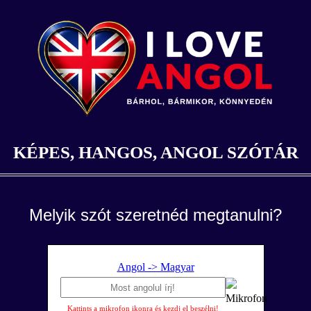
KÉPES, HANGOS, ANGOL SZÓTÁR
Melyik szót szeretnéd megtanulni?
Angol -> Magyar
Kattints a mikrofon ikonra és kezdj el beszélni!