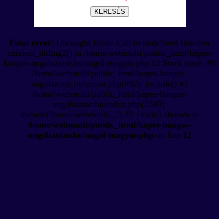
KERESÉS
Fatal error
: Uncaught Error: Call to undefined function
connect_dbEng2() in /home/webmulti/public_html/kepes-
hangos-angolszotar.hu/angol-magyar.php:12 Stack trace: #0
/home/webmulti/public_html/kepes-hangos-
angolszotar.hu/szotar.php(892): include() #1
/home/webmulti/public_html/kepes-hangos-
angolszotar.hu/index.php(2349):
include('/home/webmulti/...') #2 {main} thrown in
/home/webmulti/public_html/kepes-hangos-
angolszotar.hu/angol-magyar.php
on line
12