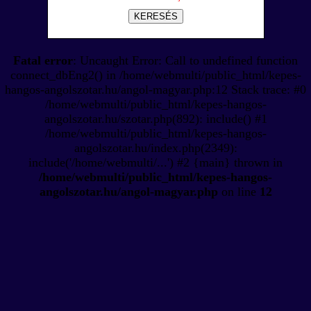
KERESÉS
Fatal error
: Uncaught Error: Call to undefined function
connect_dbEng2() in /home/webmulti/public_html/kepes-
hangos-angolszotar.hu/angol-magyar.php:12 Stack trace: #0
/home/webmulti/public_html/kepes-hangos-
angolszotar.hu/szotar.php(892): include() #1
/home/webmulti/public_html/kepes-hangos-
angolszotar.hu/index.php(2349):
include('/home/webmulti/...') #2 {main} thrown in
/home/webmulti/public_html/kepes-hangos-
angolszotar.hu/angol-magyar.php
on line
12