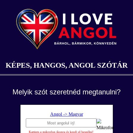
KÉPES, HANGOS, ANGOL SZÓTÁR
Melyik szót szeretnéd megtanulni?
Angol -> Magyar
Kattints a mikrofon ikonra és kezdj el beszélni!