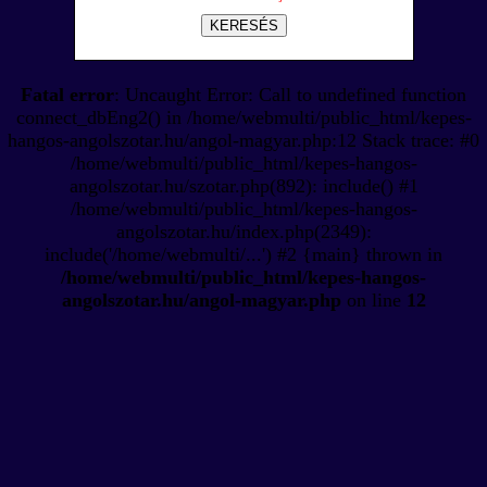
KERESÉS
Fatal error
: Uncaught Error: Call to undefined function
connect_dbEng2() in /home/webmulti/public_html/kepes-
hangos-angolszotar.hu/angol-magyar.php:12 Stack trace: #0
/home/webmulti/public_html/kepes-hangos-
angolszotar.hu/szotar.php(892): include() #1
/home/webmulti/public_html/kepes-hangos-
angolszotar.hu/index.php(2349):
include('/home/webmulti/...') #2 {main} thrown in
/home/webmulti/public_html/kepes-hangos-
angolszotar.hu/angol-magyar.php
on line
12