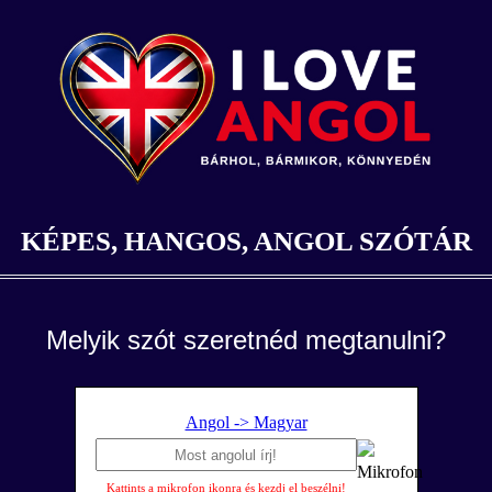
KÉPES, HANGOS, ANGOL SZÓTÁR
Melyik szót szeretnéd megtanulni?
Angol -> Magyar
Kattints a mikrofon ikonra és kezdj el beszélni!