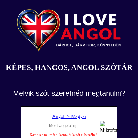
KÉPES, HANGOS, ANGOL SZÓTÁR
Melyik szót szeretnéd megtanulni?
Angol -> Magyar
Kattints a mikrofon ikonra és kezdj el beszélni!