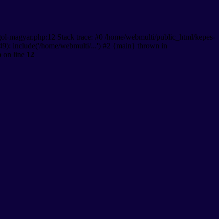
gol-magyar.php:12 Stack trace: #0 /home/webmulti/public_html/kepes-
9): include('/home/webmulti/...') #2 {main} thrown in
p
on line
12