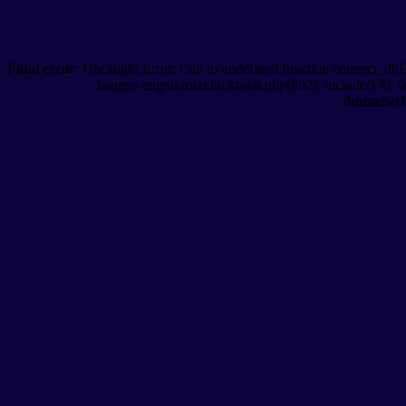
Fatal error
: Uncaught Error: Call to undefined function connect_db
hangos-angolszotar.hu/szotar.php(892): include() #1 
/home/web