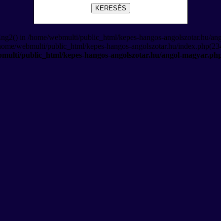
KERESÉS
Eng2() in /home/webmulti/public_html/kepes-hangos-angolszotar.hu/an
/home/webmulti/public_html/kepes-hangos-angolszotar.hu/index.php(234
multi/public_html/kepes-hangos-angolszotar.hu/angol-magyar.ph