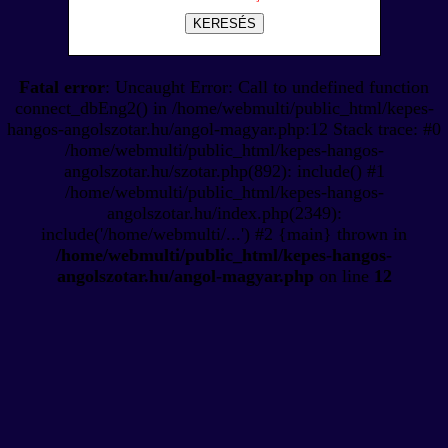
KERESÉS
Fatal error
: Uncaught Error: Call to undefined function
connect_dbEng2() in /home/webmulti/public_html/kepes-
hangos-angolszotar.hu/angol-magyar.php:12 Stack trace: #0
/home/webmulti/public_html/kepes-hangos-
angolszotar.hu/szotar.php(892): include() #1
/home/webmulti/public_html/kepes-hangos-
angolszotar.hu/index.php(2349):
include('/home/webmulti/...') #2 {main} thrown in
/home/webmulti/public_html/kepes-hangos-
angolszotar.hu/angol-magyar.php
on line
12