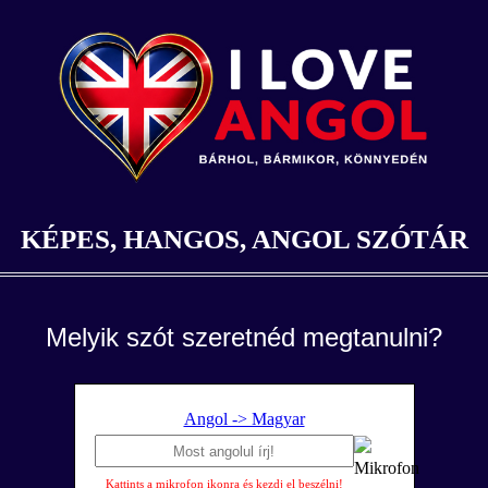
KÉPES, HANGOS, ANGOL SZÓTÁR
Melyik szót szeretnéd megtanulni?
Angol -> Magyar
Kattints a mikrofon ikonra és kezdj el beszélni!