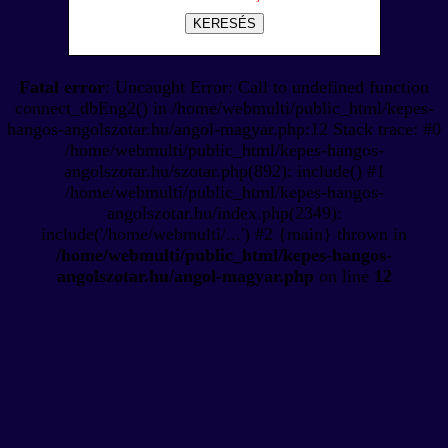
KERESÉS
Fatal error
: Uncaught Error: Call to undefined function
connect_dbEng2() in /home/webmulti/public_html/kepes-
hangos-angolszotar.hu/angol-magyar.php:12 Stack trace: #0
/home/webmulti/public_html/kepes-hangos-
angolszotar.hu/szotar.php(892): include() #1
/home/webmulti/public_html/kepes-hangos-
angolszotar.hu/index.php(2349):
include('/home/webmulti/...') #2 {main} thrown in
/home/webmulti/public_html/kepes-hangos-
angolszotar.hu/angol-magyar.php
on line
12