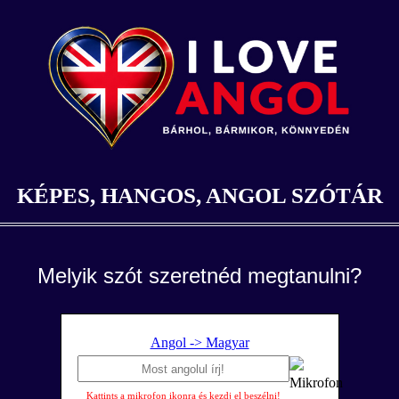
KÉPES, HANGOS, ANGOL SZÓTÁR
Melyik szót szeretnéd megtanulni?
Angol -> Magyar
Kattints a mikrofon ikonra és kezdj el beszélni!