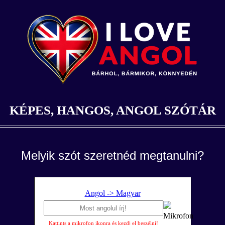
KÉPES, HANGOS, ANGOL SZÓTÁR
Melyik szót szeretnéd megtanulni?
Angol -> Magyar
Kattints a mikrofon ikonra és kezdj el beszélni!