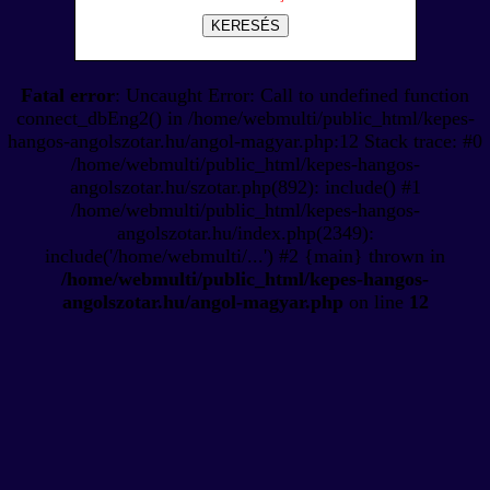
KERESÉS
Fatal error
: Uncaught Error: Call to undefined function
connect_dbEng2() in /home/webmulti/public_html/kepes-
hangos-angolszotar.hu/angol-magyar.php:12 Stack trace: #0
/home/webmulti/public_html/kepes-hangos-
angolszotar.hu/szotar.php(892): include() #1
/home/webmulti/public_html/kepes-hangos-
angolszotar.hu/index.php(2349):
include('/home/webmulti/...') #2 {main} thrown in
/home/webmulti/public_html/kepes-hangos-
angolszotar.hu/angol-magyar.php
on line
12