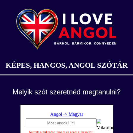
KÉPES, HANGOS, ANGOL SZÓTÁR
Melyik szót szeretnéd megtanulni?
Angol -> Magyar
Kattints a mikrofon ikonra és kezdj el beszélni!