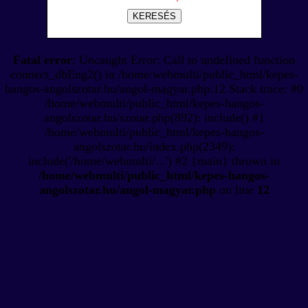
KERESÉS
Fatal error
: Uncaught Error: Call to undefined function
connect_dbEng2() in /home/webmulti/public_html/kepes-
hangos-angolszotar.hu/angol-magyar.php:12 Stack trace: #0
/home/webmulti/public_html/kepes-hangos-
angolszotar.hu/szotar.php(892): include() #1
/home/webmulti/public_html/kepes-hangos-
angolszotar.hu/index.php(2349):
include('/home/webmulti/...') #2 {main} thrown in
/home/webmulti/public_html/kepes-hangos-
angolszotar.hu/angol-magyar.php
on line
12