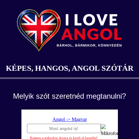
KÉPES, HANGOS, ANGOL SZÓTÁR
Melyik szót szeretnéd megtanulni?
Angol -> Magyar
Kattints a mikrofon ikonra és kezdj el beszélni!