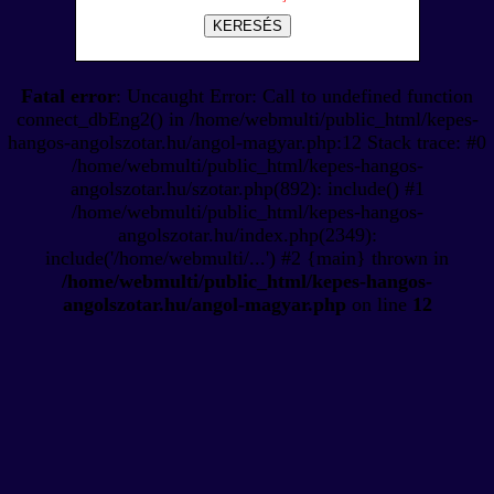
KERESÉS
Fatal error
: Uncaught Error: Call to undefined function
connect_dbEng2() in /home/webmulti/public_html/kepes-
hangos-angolszotar.hu/angol-magyar.php:12 Stack trace: #0
/home/webmulti/public_html/kepes-hangos-
angolszotar.hu/szotar.php(892): include() #1
/home/webmulti/public_html/kepes-hangos-
angolszotar.hu/index.php(2349):
include('/home/webmulti/...') #2 {main} thrown in
/home/webmulti/public_html/kepes-hangos-
angolszotar.hu/angol-magyar.php
on line
12