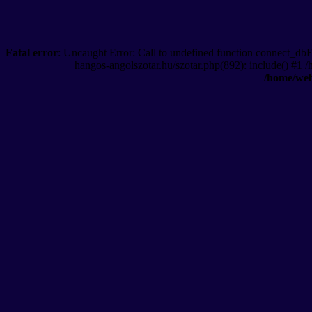
Fatal error
: Uncaught Error: Call to undefined function connect_db
hangos-angolszotar.hu/szotar.php(892): include() #1 
/home/web