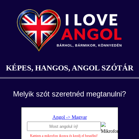
KÉPES, HANGOS, ANGOL SZÓTÁR
Melyik szót szeretnéd megtanulni?
Angol -> Magyar
Kattints a mikrofon ikonra és kezdj el beszélni!