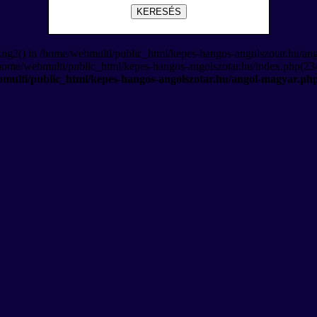
KERESÉS
Eng2() in /home/webmulti/public_html/kepes-hangos-angolszotar.hu/an
/home/webmulti/public_html/kepes-hangos-angolszotar.hu/index.php(234
multi/public_html/kepes-hangos-angolszotar.hu/angol-magyar.ph