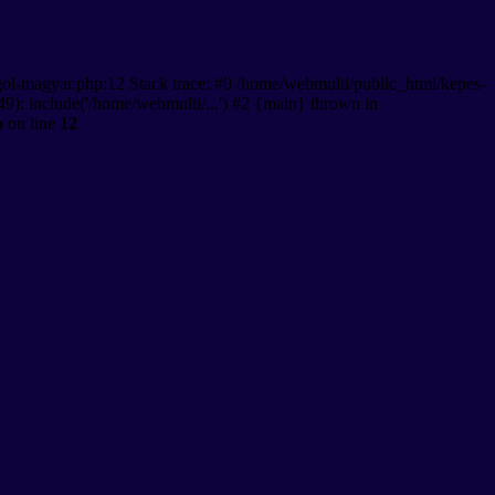
gol-magyar.php:12 Stack trace: #0 /home/webmulti/public_html/kepes-
9): include('/home/webmulti/...') #2 {main} thrown in
p
on line
12