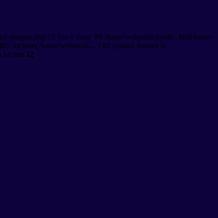
gol-magyar.php:12 Stack trace: #0 /home/webmulti/public_html/kepes-
9): include('/home/webmulti/...') #2 {main} thrown in
p
on line
12