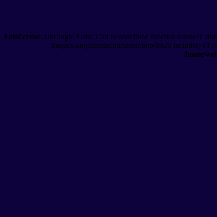
Fatal error
: Uncaught Error: Call to undefined function connect_db
hangos-angolszotar.hu/szotar.php(892): include() #1 
/home/web