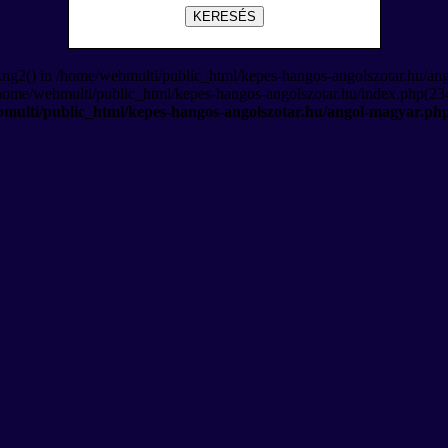
KERESÉS
Eng2() in /home/webmulti/public_html/kepes-hangos-angolszotar.hu/an
/home/webmulti/public_html/kepes-hangos-angolszotar.hu/index.php(234
multi/public_html/kepes-hangos-angolszotar.hu/angol-magyar.ph