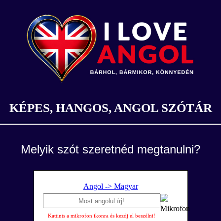
KÉPES, HANGOS, ANGOL SZÓTÁR
Melyik szót szeretnéd megtanulni?
Angol -> Magyar
Kattints a mikrofon ikonra és kezdj el beszélni!