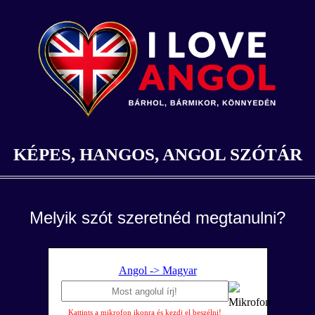
KÉPES, HANGOS, ANGOL SZÓTÁR
Melyik szót szeretnéd megtanulni?
Angol -> Magyar
Kattints a mikrofon ikonra és kezdj el beszélni!