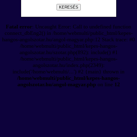
KERESÉS
Fatal error
: Uncaught Error: Call to undefined function
connect_dbEng2() in /home/webmulti/public_html/kepes-
hangos-angolszotar.hu/angol-magyar.php:12 Stack trace: #0
/home/webmulti/public_html/kepes-hangos-
angolszotar.hu/szotar.php(892): include() #1
/home/webmulti/public_html/kepes-hangos-
angolszotar.hu/index.php(2349):
include('/home/webmulti/...') #2 {main} thrown in
/home/webmulti/public_html/kepes-hangos-
angolszotar.hu/angol-magyar.php
on line
12